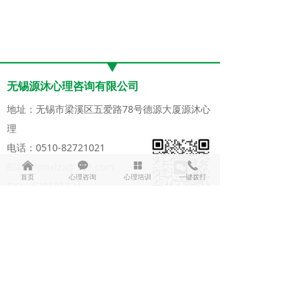
无锡源沐心理咨询有限公司
地址：无锡市梁溪区五爱路78号德源大厦源沐心
理
电话：0510-82721021
낀
끁
넒
끅
邮箱：ymxlzx@163.com
首页
心理咨询
心理培训
一键拨打
QQ：570181334
网址：www.wxxinli.com
免费咨询微信
版权所有：无锡市源沐心理咨询有限公司
备案号：
苏ICP备18001782号
技术支持：
千客云网络
苏ICP备18001782号-1