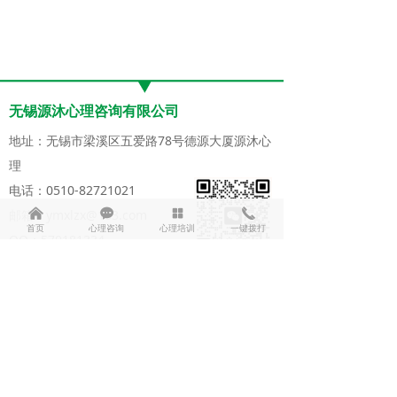
无锡源沐心理咨询有限公司
地址：无锡市梁溪区五爱路78号德源大厦源沐心
理
电话：0510-82721021
낀
끁
넒
끅
邮箱：ymxlzx@163.com
首页
心理咨询
心理培训
一键拨打
QQ：570181334
网址：www.wxxinli.com
免费咨询微信
版权所有：无锡市源沐心理咨询有限公司
备案号：
苏ICP备18001782号
技术支持：
千客云网络
苏ICP备18001782号-1