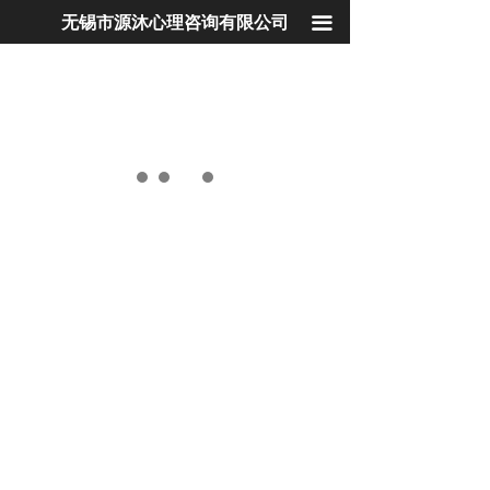
首页
无锡市源沐心理咨询有限公司
끀
心理咨询
心理培训
青少年学院
心理专家
学校服务
企业EAP
社会工作
心理产品
联系我们