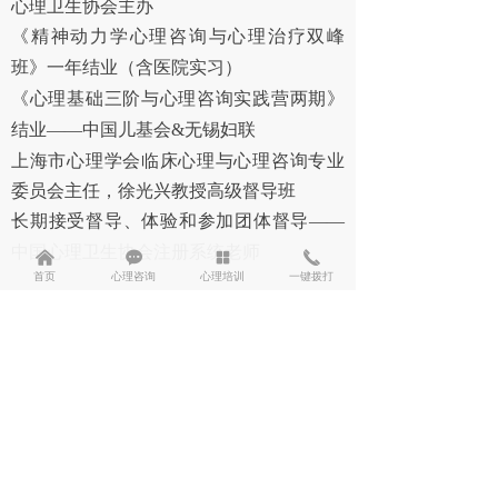
心理卫生协会主办
《精神动力学心理咨询与心理治疗双峰
班》一年结业（含医院实习）
《心理基础三阶与心理咨询实践营两期》
结业
——中国儿基会
&
无锡妇联
上海市心理学会临床心理与心理咨询专业
委员会主任，徐光兴教授高级督导班
长期接受督导、体验和参加团体督导
——
中国心理卫生协会注册系统老师
낀
끁
넒
끅
首页
心理咨询
心理培训
一键拨打
擅长领域：
情绪情感困扰的调节；亲子亲
密关系的改善；自我认知与探索的发展；
儿童青少年的情绪困扰，提升自尊等。
上一个：
夏天 资深咨询师
ꄴ
下一个：
包炤华 资深咨询师
ꄲ