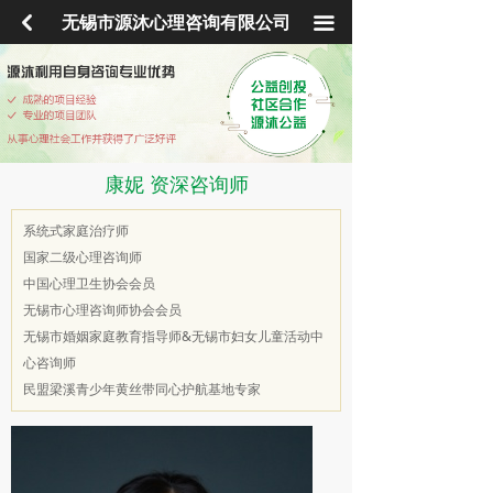
首页
낒
无锡市源沐心理咨询有限公司
끀
心理咨询
心理培训
青少年学院
康妮 资深咨询师
心理专家
系统式家庭治疗师
国家二级心理咨询师
学校服务
中国心理卫生协会会员
无锡市心理咨询师协会会员
企业EAP
无锡市婚姻家庭教育指导师&无锡市妇女儿童活动中
心咨询师
社会工作
民盟梁溪青少年黄丝带同心护航基地专家
心理产品
联系我们