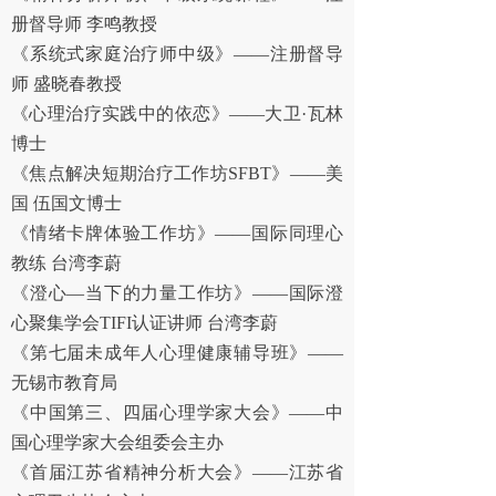
册督导师 李鸣教授
《系统式家庭治疗师中级》
——注册督导
师 盛晓春教授
《心理治疗实践中的依恋》
——大卫·瓦林
博士
《焦点解决短期治疗工作坊
SFBT
》——美
国 伍国文博士
《情绪卡牌体验工作坊》
——国际同理心
教练 台湾李蔚
《澄心
—当下的力量工作坊》——国际澄
心聚集学会
TIFI
认证讲师 台湾李蔚
《第七届未成年人心理健康辅导班》
——
无锡市教育局
《中国第三、四届心理学家大会》
——中
国心理学家大会组委会主办
《首届江苏省精神分析大会》
——江苏省