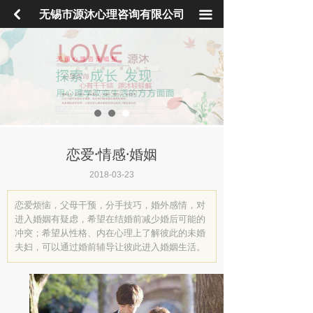
首页
낒
无锡市源沐心理咨询有限公司
끀
心理咨询
心理培训
青少年学院
心理专家
恋爱·情感·婚姻
学校服务
2018-03-23
企业EAP
恋爱烦恼，父母干预，分手技巧，婚外感情，对
进入婚姻有疑虑，希望在结婚前减少婚后可能的
冲突；希望从性格、内在心理上了解彼此的未婚
社会工作
夫妇，可以通过婚前辅导让彼此进入婚姻生活。
心理产品
联系我们