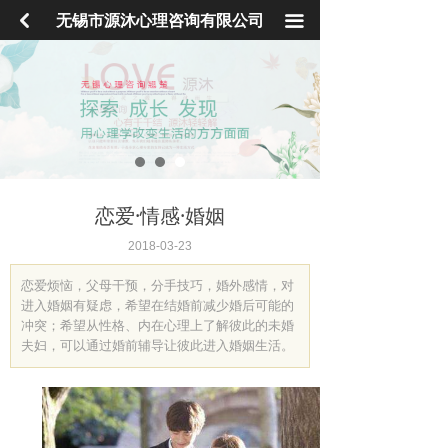
首页
낒
无锡市源沐心理咨询有限公司
끀
心理咨询
心理培训
青少年学院
心理专家
恋爱·情感·婚姻
学校服务
2018-03-23
恋爱烦恼，父母干预，分手技巧，婚外感情，对
企业EAP
进入婚姻有疑虑，希望在结婚前减少婚后可能的
冲突；希望从性格、内在心理上了解彼此的未婚
社会工作
夫妇，可以通过婚前辅导让彼此进入婚姻生活。
心理产品
联系我们